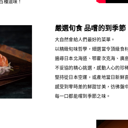
百種滋味！
嚴選旬食 品嚐的到季節
大自然會給人們最好的菜單。
以精緻旬味哲學，細選當令頂級食
遍尋日本北海道、鄂霍次克海、廣
不妥協的精心挑選，感動人心的珍
堅持從日本空運，或產地當日新鮮
感受到零時差的鮮甜甘美，彷彿盤
每一口都能嚐到季節之味。