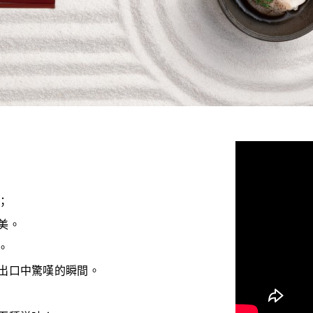
；
美。
。
出口中驚嘆的瞬間。