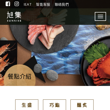
IEAT
智能客服
聯絡我們
Toggl
navig
餐點介紹
生 盛
巧 鮨
醞 炙