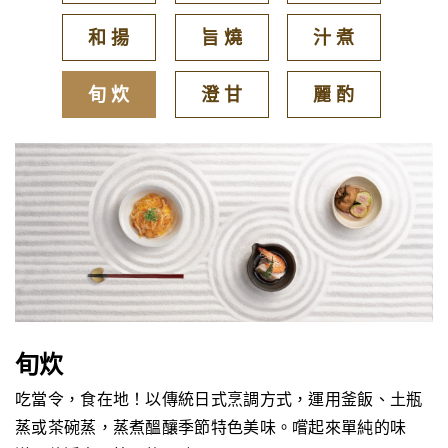
和 揚
旨 燒
汁 煮
旬 炊
澄 甘
麗 酌
旬炊
吃當令，食在地！以傳統日式烹調方式，運用釜飯、土瓶
蒸或茶碗蒸，蒸煮醞釀季節特色美味。嚐起來單純的味