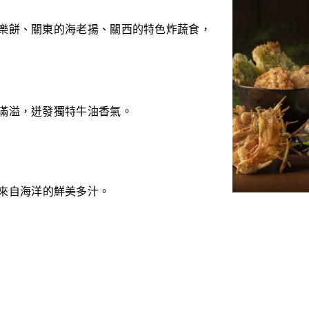
樂餅、關東的海老揚、關西的特色炸蔬食，
滿溢，迸發獨特牛油香氣。
來自海洋的鮮美多汁。