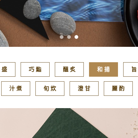
 盛
巧 鮨
醞 炙
和 揚
旨
汁 煮
旬 炊
澄 甘
麗 酌